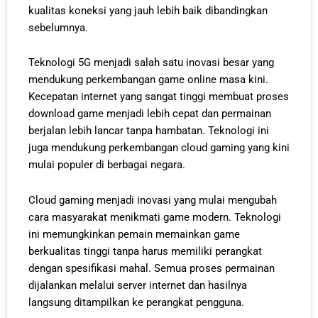
kualitas koneksi yang jauh lebih baik dibandingkan
sebelumnya.
Teknologi 5G menjadi salah satu inovasi besar yang
mendukung perkembangan game online masa kini.
Kecepatan internet yang sangat tinggi membuat proses
download game menjadi lebih cepat dan permainan
berjalan lebih lancar tanpa hambatan. Teknologi ini
juga mendukung perkembangan cloud gaming yang kini
mulai populer di berbagai negara.
Cloud gaming menjadi inovasi yang mulai mengubah
cara masyarakat menikmati game modern. Teknologi
ini memungkinkan pemain memainkan game
berkualitas tinggi tanpa harus memiliki perangkat
dengan spesifikasi mahal. Semua proses permainan
dijalankan melalui server internet dan hasilnya
langsung ditampilkan ke perangkat pengguna.