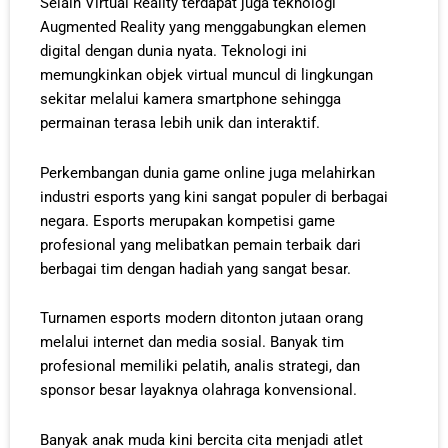
Selain Virtual Reality terdapat juga teknologi
Augmented Reality yang menggabungkan elemen
digital dengan dunia nyata. Teknologi ini
memungkinkan objek virtual muncul di lingkungan
sekitar melalui kamera smartphone sehingga
permainan terasa lebih unik dan interaktif.
Perkembangan dunia game online juga melahirkan
industri esports yang kini sangat populer di berbagai
negara. Esports merupakan kompetisi game
profesional yang melibatkan pemain terbaik dari
berbagai tim dengan hadiah yang sangat besar.
Turnamen esports modern ditonton jutaan orang
melalui internet dan media sosial. Banyak tim
profesional memiliki pelatih, analis strategi, dan
sponsor besar layaknya olahraga konvensional.
Banyak anak muda kini bercita cita menjadi atlet