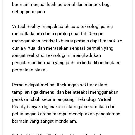
bermain menjadi lebih personal dan menarik bagi
setiap pengguna.
Virtual Reality menjadi salah satu teknologi paling
menarik dalam dunia gaming saat ini. Dengan
menggunakan headset khusus pemain dapat masuk ke
dunia virtual dan merasakan sensasi bermain yang
sangat realistis. Teknologi ini menghadirkan
pengalaman bermain yang jauh berbeda dibandingkan
permainan biasa.
Pemain dapat melihat lingkungan sekitar dalam
tampilan tiga dimensi dan berinteraksi menggunakan
gerakan tubuh secara langsung. Teknologi Virtual
Reality banyak digunakan dalam game simulasi dan
petualangan karena mampu menciptakan pengalaman
bermain yang sangat mendalam.