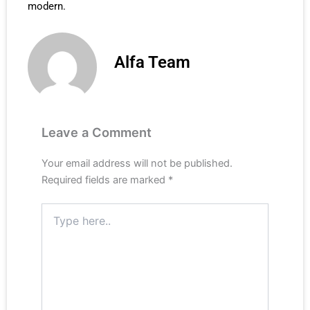
modern.
Alfa Team
Leave a Comment
Your email address will not be published.
Required fields are marked
*
Type
here..