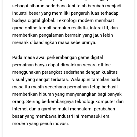
sebagai hiburan sederhana kini telah berubah menjadi
industri besar yang memiliki pengaruh luas terhadap
budaya digital global. Teknologi modern membuat
game online tampil semakin realistis, interaktif, dan
memberikan pengalaman bermain yang jauh lebih
menarik dibandingkan masa sebelumnya.
Pada masa awal perkembangan game digital
permainan hanya dapat dimainkan secara offline
menggunakan perangkat sederhana dengan kualitas
visual yang sangat terbatas. Walaupun tampilan pada
masa itu masih sederhana permainan tetap berhasil
memberikan hiburan yang menyenangkan bagi banyak
orang. Seiring berkembangnya teknologi komputer dan
internet dunia gaming mulai mengalami perubahan
besar yang membawa industri ini memasuki era
modern yang penuh inovasi.