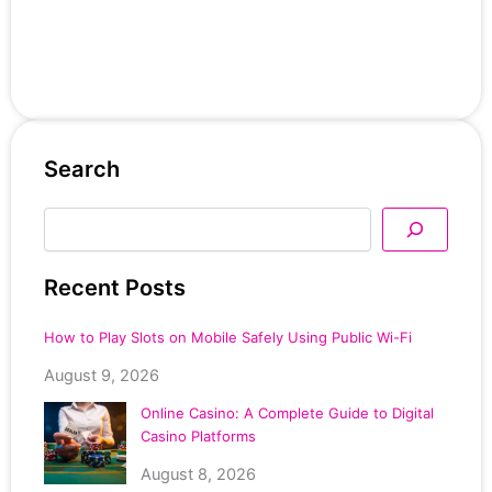
Search
Search
Recent Posts
How to Play Slots on Mobile Safely Using Public Wi-Fi
August 9, 2026
Online Casino: A Complete Guide to Digital
Casino Platforms
August 8, 2026