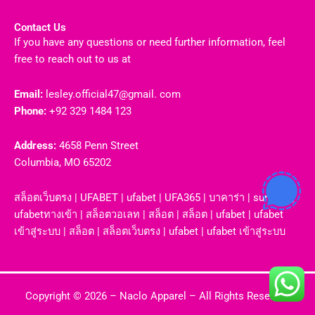
Contact Us
If you have any questions or need further information, feel
free to reach out to us at
Email:
lesley.official47@gmail. com
Phone:
+92 329 1484 123
Address:
4658 Penn Street
Columbia, MO 65202
สล็อตเว็บตรง
|
UFABET
|
ufabet
|
UFA365
|
บาคาร่า
|
sun win
|
ufabetทางเข้า
|
สล็อตวอเลท
|
สล็อต
|
สล็อต
|
ufabet
|
ufabet
เข้าสู่ระบบ
|
สล็อต
|
สล็อตเว็บตรง
|
ufabet
|
ufabet เข้าสู่ระบบ
Copyright © 2026 –
Naclo Apparel
– All Rights Reserved