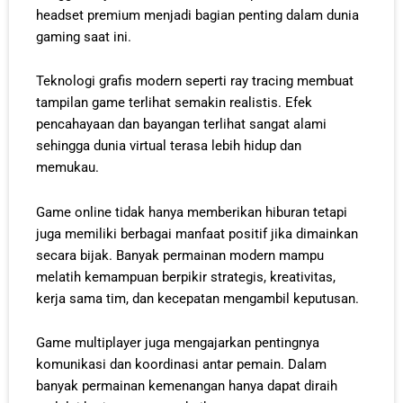
headset premium menjadi bagian penting dalam dunia
gaming saat ini.
Teknologi grafis modern seperti ray tracing membuat
tampilan game terlihat semakin realistis. Efek
pencahayaan dan bayangan terlihat sangat alami
sehingga dunia virtual terasa lebih hidup dan
memukau.
Game online tidak hanya memberikan hiburan tetapi
juga memiliki berbagai manfaat positif jika dimainkan
secara bijak. Banyak permainan modern mampu
melatih kemampuan berpikir strategis, kreativitas,
kerja sama tim, dan kecepatan mengambil keputusan.
Game multiplayer juga mengajarkan pentingnya
komunikasi dan koordinasi antar pemain. Dalam
banyak permainan kemenangan hanya dapat diraih