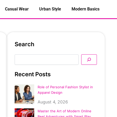
Casual Wear
Urban Style
Modern Basics
Search
Search
Recent Posts
Role of Personal Fashion Stylist in
Apparel Design
August 4, 2026
Master the Art of Modern Online
Reel Adventures with Smart Play