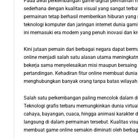
Pada awal perkembangan game digital permainan h
sederhana dengan kualitas visual yang sangat terb
permainan tetap berhasil memberikan hiburan yan
teknologi komputer dan jaringan internet dunia g
ini memasuki era modern yang penuh inovasi dan kre
Kini jutaan pemain dari berbagai negara dapat berm
online menjadi salah satu alasan utama meningkatn
bekerja sama menyelesaikan misi maupun bersaing 
pertandingan. Kehadiran fitur online membuat duni
menghubungkan banyak orang tanpa batas wilayah
Salah satu perkembangan paling mencolok dalam du
Teknologi grafis terbaru memungkinkan dunia virtual 
cahaya, bayangan, cuaca, hingga animasi karakter d
langsung di dalam permainan tersebut. Kualitas vi
membuat game online semakin diminati oleh berbag