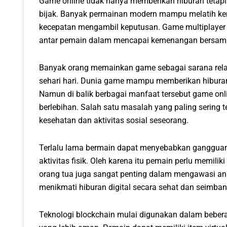
Game online tidak hanya memberikan hiburan tetapi 
bijak. Banyak permainan modern mampu melatih kemam
kecepatan mengambil keputusan. Game multiplayer 
antar pemain dalam mencapai kemenangan bersam
Banyak orang memainkan game sebagai sarana relaks
sehari hari. Dunia game mampu memberikan hibur
Namun di balik berbagai manfaat tersebut game onli
berlebihan. Salah satu masalah yang paling sering
kesehatan dan aktivitas sosial seseorang.
Terlalu lama bermain dapat menyebabkan gangguan k
aktivitas fisik. Oleh karena itu pemain perlu memili
orang tua juga sangat penting dalam mengawasi an
menikmati hiburan digital secara sehat dan seimban
Teknologi blockchain mulai digunakan dalam beber