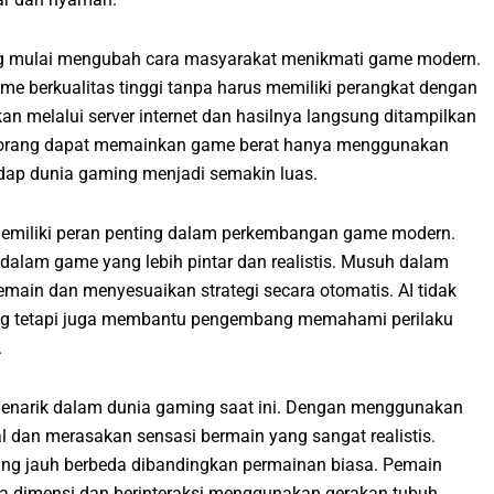
ang mulai mengubah cara masyarakat menikmati game modern.
 berkualitas tinggi tanpa harus memiliki perangkat dengan
an melalui server internet dan hasilnya langsung ditampilkan
eorang dapat memainkan game berat hanya menggunakan
adap dunia gaming menjadi semakin luas.
a memiliki peran penting dalam perkembangan game modern.
dalam game yang lebih pintar dan realistis. Musuh dalam
in dan menyesuaikan strategi secara otomatis. AI tidak
g tetapi juga membantu pengembang memahami perilaku
.
g menarik dalam dunia gaming saat ini. Dengan menggunakan
l dan merasakan sensasi bermain yang sangat realistis.
ng jauh berbeda dibandingkan permainan biasa. Pemain
iga dimensi dan berinteraksi menggunakan gerakan tubuh